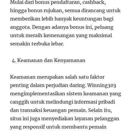
Mulai dari bonus pendaftaran, cashback,
hingga bonus rujukan, semua dirancang untuk
memberikan lebih banyak keuntungan bagi
anggota. Dengan adanya bonus ini, peluang
untuk meraih kemenangan yang maksimal
semakin terbuka lebar.
Keamanan dan Kenyamanan
Keamanan merupakan salah satu faktor
penting dalam perjudian daring. Winning303
mengimplementasikan sistem keamanan yang
canggih untuk melindungi informasi pribadi
dan transaksi keuangan pemain. Selain itu,
situs ini juga menyediakan layanan pelanggan
yang responsif untuk membantu pemain