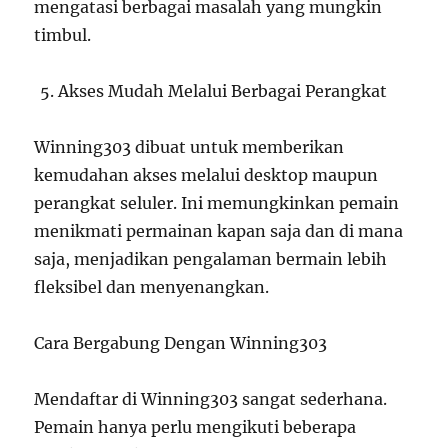
mengatasi berbagai masalah yang mungkin
timbul.
Akses Mudah Melalui Berbagai Perangkat
Winning303 dibuat untuk memberikan
kemudahan akses melalui desktop maupun
perangkat seluler. Ini memungkinkan pemain
menikmati permainan kapan saja dan di mana
saja, menjadikan pengalaman bermain lebih
fleksibel dan menyenangkan.
Cara Bergabung Dengan Winning303
Mendaftar di Winning303 sangat sederhana.
Pemain hanya perlu mengikuti beberapa