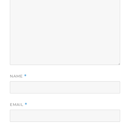
NAME
*
EMAIL
*