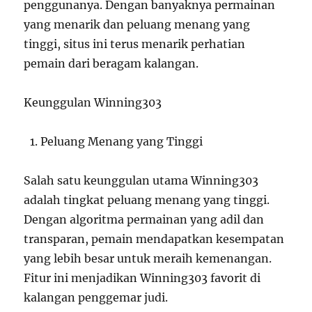
penggunanya. Dengan banyaknya permainan
yang menarik dan peluang menang yang
tinggi, situs ini terus menarik perhatian
pemain dari beragam kalangan.
Keunggulan Winning303
Peluang Menang yang Tinggi
Salah satu keunggulan utama Winning303
adalah tingkat peluang menang yang tinggi.
Dengan algoritma permainan yang adil dan
transparan, pemain mendapatkan kesempatan
yang lebih besar untuk meraih kemenangan.
Fitur ini menjadikan Winning303 favorit di
kalangan penggemar judi.