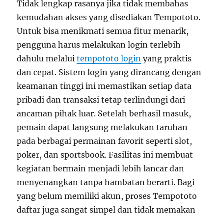
Tidak lengkap rasanya jika tidak membahas
kemudahan akses yang disediakan Tempototo.
Untuk bisa menikmati semua fitur menarik,
pengguna harus melakukan login terlebih
dahulu melalui
tempototo login
yang praktis
dan cepat. Sistem login yang dirancang dengan
keamanan tinggi ini memastikan setiap data
pribadi dan transaksi tetap terlindungi dari
ancaman pihak luar. Setelah berhasil masuk,
pemain dapat langsung melakukan taruhan
pada berbagai permainan favorit seperti slot,
poker, dan sportsbook. Fasilitas ini membuat
kegiatan bermain menjadi lebih lancar dan
menyenangkan tanpa hambatan berarti. Bagi
yang belum memiliki akun, proses Tempototo
daftar juga sangat simpel dan tidak memakan