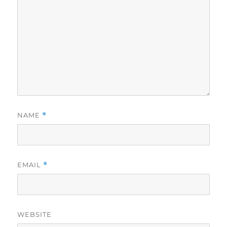
NAME
*
EMAIL
*
WEBSITE