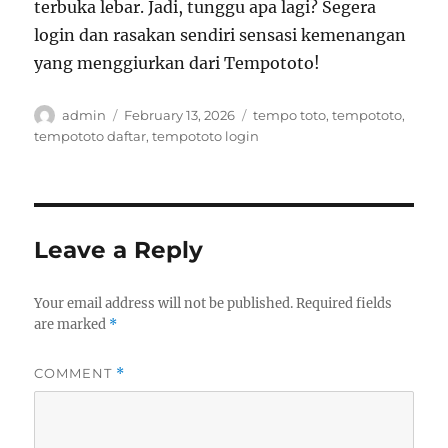
terbuka lebar. Jadi, tunggu apa lagi? Segera
login dan rasakan sendiri sensasi kemenangan
yang menggiurkan dari Tempototo!
Author
Posted
Tags
admin
February 13, 2026
tempo toto
,
tempototo
,
on
tempototo daftar
,
tempototo login
Leave a Reply
Your email address will not be published.
Required fields
are marked
*
COMMENT
*