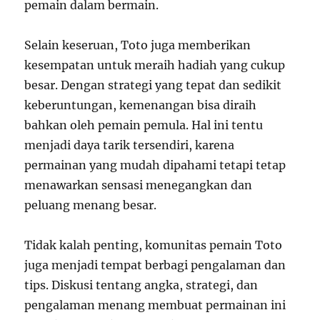
pemain dalam bermain.
Selain keseruan, Toto juga memberikan
kesempatan untuk meraih hadiah yang cukup
besar. Dengan strategi yang tepat dan sedikit
keberuntungan, kemenangan bisa diraih
bahkan oleh pemain pemula. Hal ini tentu
menjadi daya tarik tersendiri, karena
permainan yang mudah dipahami tetapi tetap
menawarkan sensasi menegangkan dan
peluang menang besar.
Tidak kalah penting, komunitas pemain Toto
juga menjadi tempat berbagi pengalaman dan
tips. Diskusi tentang angka, strategi, dan
pengalaman menang membuat permainan ini