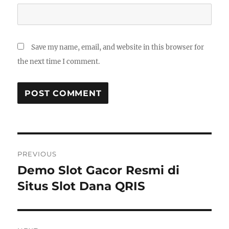
Save my name, email, and website in this browser for
the next time I comment.
Post
PREVIOUS
navigation
Demo Slot Gacor Resmi di
Previous
post:
Situs Slot Dana QRIS