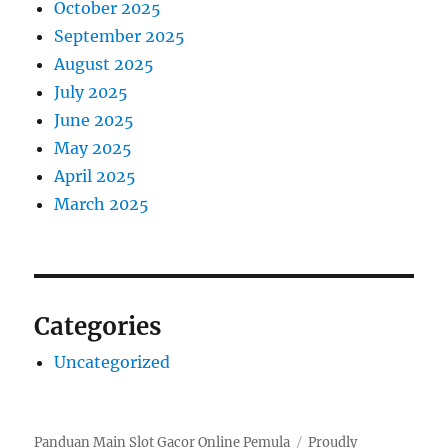
October 2025
September 2025
August 2025
July 2025
June 2025
May 2025
April 2025
March 2025
Categories
Uncategorized
Panduan Main Slot Gacor Online Pemula
Proudly