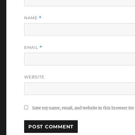
NAME
*
EMAIL
*
WEBSITE
Save my name, email, and website in this browser for