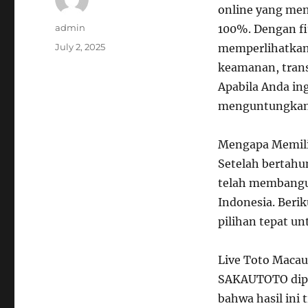
online yang men
Author
admin
100%. Dengan fi
Posted
July 2, 2025
memperlihatkan
on
keamanan, trans
Apabila Anda in
menguntungkan
Mengapa Memil
Setelah bertahu
telah membangun
Indonesia. Berik
pilihan tepat u
Live Toto Macau
SAKAUTOTO diper
bahwa hasil ini 