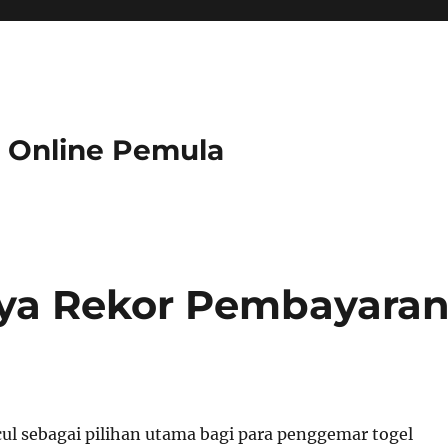
r Online Pemula
a Rekor Pembayara
l sebagai pilihan utama bagi para penggemar togel