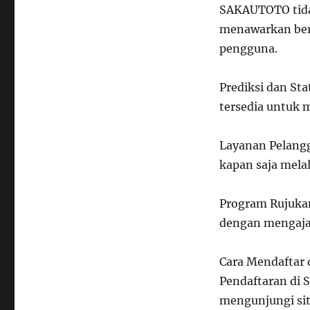
SAKAUTOTO tidak
menawarkan ber
pengguna.
Prediksi dan Sta
tersedia untuk 
Layanan Pelang
kapan saja melal
Program Rujuka
dengan mengaja
Cara Mendaftar
Pendaftaran di
mengunjungi sit