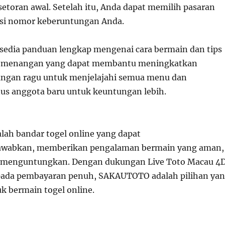
etoran awal. Setelah itu, Anda dapat memilih pasaran
isi nomor keberuntungan Anda.
rsedia panduan lengkap mengenai cara bermain dan tips
emenangan yang dapat membantu meningkatkan
angan ragu untuk menjelajahi semua menu dan
s anggota baru untuk keuntungan lebih.
ah bandar togel online yang dapat
awabkan, memberikan pengalaman bermain yang aman,
n menguntungkan. Dengan dukungan Live Toto Macau 4
ada pembayaran penuh, SAKAUTOTO adalah pilihan ya
k bermain togel online.