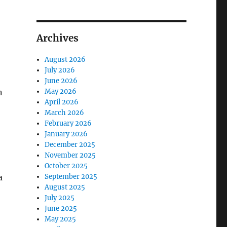
Archives
August 2026
July 2026
June 2026
n
May 2026
April 2026
March 2026
February 2026
January 2026
December 2025
November 2025
October 2025
a
September 2025
August 2025
July 2025
June 2025
May 2025