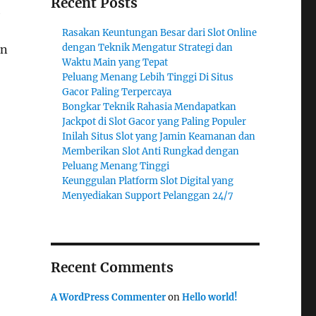
Recent Posts
h
Rasakan Keuntungan Besar dari Slot Online
dengan Teknik Mengatur Strategi dan
an
Waktu Main yang Tepat
Peluang Menang Lebih Tinggi Di Situs
Gacor Paling Terpercaya
Bongkar Teknik Rahasia Mendapatkan
Jackpot di Slot Gacor yang Paling Populer
Inilah Situs Slot yang Jamin Keamanan dan
Memberikan Slot Anti Rungkad dengan
Peluang Menang Tinggi
Keunggulan Platform Slot Digital yang
Menyediakan Support Pelanggan 24/7
Recent Comments
A WordPress Commenter
on
Hello world!