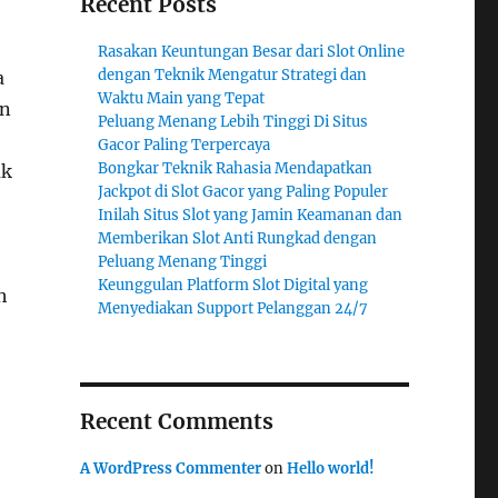
Recent Posts
Rasakan Keuntungan Besar dari Slot Online
dengan Teknik Mengatur Strategi dan
a
Waktu Main yang Tepat
an
Peluang Menang Lebih Tinggi Di Situs
Gacor Paling Terpercaya
Bongkar Teknik Rahasia Mendapatkan
uk
Jackpot di Slot Gacor yang Paling Populer
Inilah Situs Slot yang Jamin Keamanan dan
Memberikan Slot Anti Rungkad dengan
Peluang Menang Tinggi
Keunggulan Platform Slot Digital yang
h
Menyediakan Support Pelanggan 24/7
Recent Comments
A WordPress Commenter
on
Hello world!