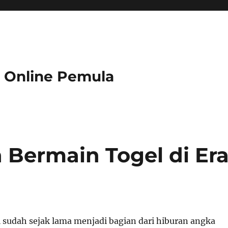
r Online Pemula
 Bermain Togel di Er
 sudah sejak lama menjadi bagian dari hiburan angka