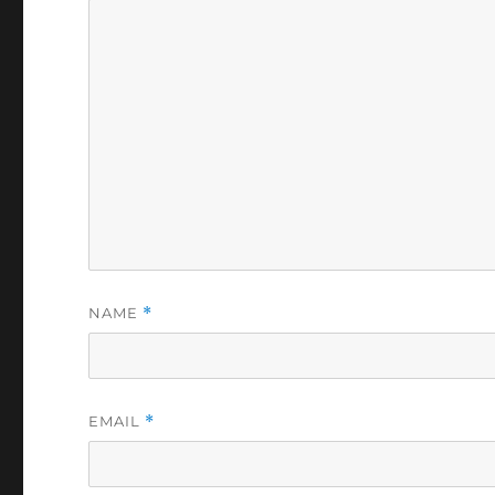
NAME
*
EMAIL
*