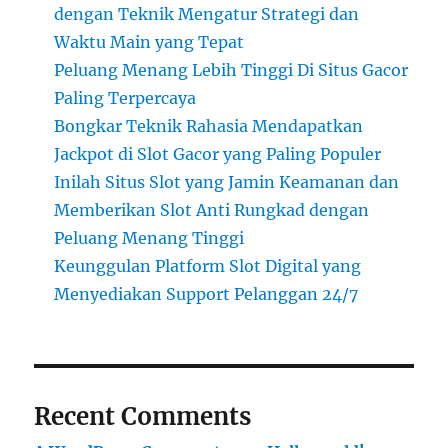
dengan Teknik Mengatur Strategi dan
Waktu Main yang Tepat
Peluang Menang Lebih Tinggi Di Situs Gacor
Paling Terpercaya
Bongkar Teknik Rahasia Mendapatkan
Jackpot di Slot Gacor yang Paling Populer
Inilah Situs Slot yang Jamin Keamanan dan
Memberikan Slot Anti Rungkad dengan
Peluang Menang Tinggi
Keunggulan Platform Slot Digital yang
Menyediakan Support Pelanggan 24/7
Recent Comments