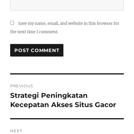
Save my name, email, and website in this browser for
the next time I comment.
Post
PREVIOUS
navigation
Strategi Peningkatan
Previous
post:
Kecepatan Akses Situs Gacor
NEXT