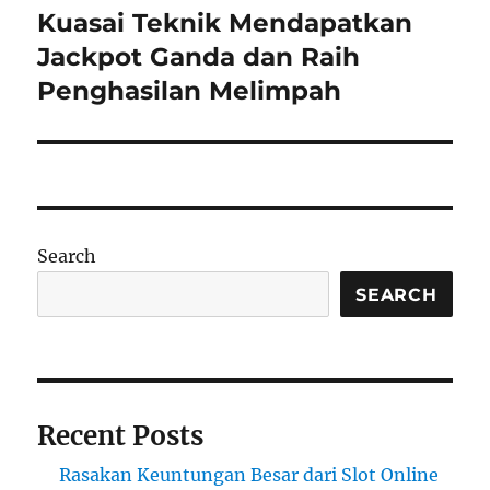
Kuasai Teknik Mendapatkan
Next
post:
Jackpot Ganda dan Raih
Penghasilan Melimpah
Search
SEARCH
Recent Posts
Rasakan Keuntungan Besar dari Slot Online