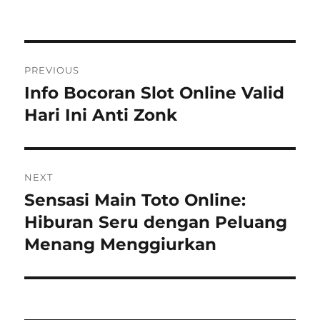
Post
PREVIOUS
navigation
Info Bocoran Slot Online Valid
Previous
post:
Hari Ini Anti Zonk
NEXT
Sensasi Main Toto Online:
Next
post:
Hiburan Seru dengan Peluang
Menang Menggiurkan