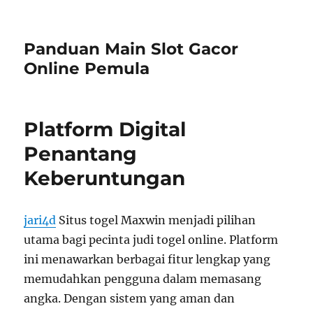
Panduan Main Slot Gacor
Online Pemula
Platform Digital
Penantang
Keberuntungan
jari4d
Situs togel Maxwin menjadi pilihan
utama bagi pecinta judi togel online. Platform
ini menawarkan berbagai fitur lengkap yang
memudahkan pengguna dalam memasang
angka. Dengan sistem yang aman dan