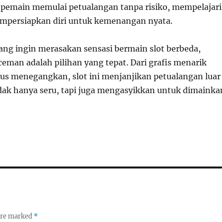
emain memulai petualangan tanpa risiko, mempelajari
empersiapkan diri untuk kemenangan nyata.
yang ingin merasakan sensasi bermain slot berbeda,
eman adalah pilihan yang tepat. Dari grafis menarik
nus menegangkan, slot ini menjanjikan petualangan luar
dak hanya seru, tapi juga mengasyikkan untuk dimainka
 are marked
*