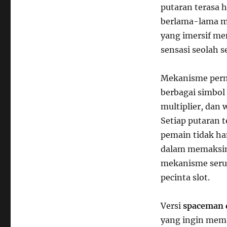
putaran terasa 
berlama-lama me
yang imersif me
sensasi seolah s
Mekanisme perma
berbagai simbol 
multiplier, dan
Setiap putaran
pemain tidak ha
dalam memaksima
mekanisme seru
pecinta slot.
Versi
spaceman
yang ingin mema