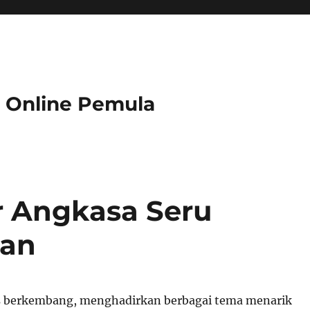
r Online Pemula
r Angkasa Seru
an
us berkembang, menghadirkan berbagai tema menarik