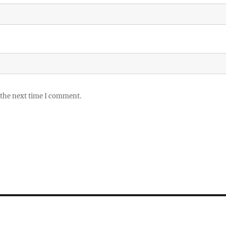
 the next time I comment.