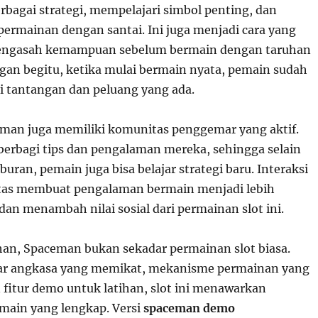
rbagai strategi, mempelajari simbol penting, dan
permainan dengan santai. Ini juga menjadi cara yang
mengasah kemampuan sebelum bermain dengan taruhan
an begitu, ketika mulai bermain nyata, pemain sudah
 tantangan dan peluang yang ada.
ceman juga memiliki komunitas penggemar yang aktif.
erbagi tips dan pengalaman mereka, sehingga selain
ran, pemain juga bisa belajar strategi baru. Interaksi
as membuat pengalaman bermain menjadi lebih
n menambah nilai sosial dari permainan slot ini.
han, Spaceman bukan sekadar permainan slot biasa.
ar angkasa yang memikat, mekanisme permainan yang
fitur demo untuk latihan, slot ini menawarkan
main yang lengkap. Versi
spaceman demo