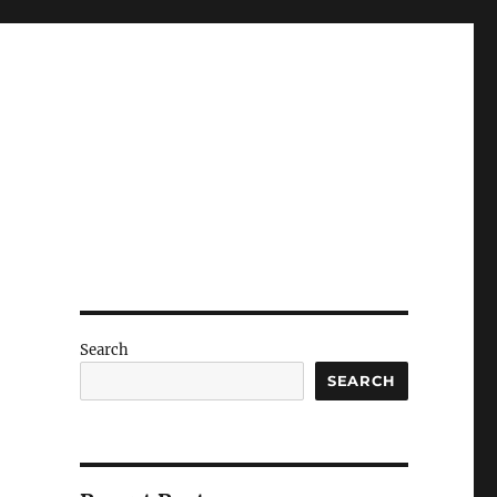
Search
SEARCH