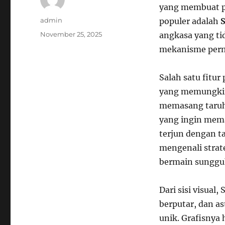
yang membuat p
Author
admin
populer adalah
Posted
November 25, 2025
angkasa yang ti
on
mekanisme perm
Salah satu fitu
yang memungkin
memasang taruha
yang ingin mema
terjun dengan t
mengenali strat
bermain sunggu
Dari sisi visual
berputar, dan as
unik. Grafisnya 