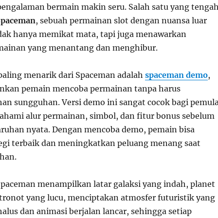
engalaman bermain makin seru. Salah satu yang tenga
Spaceman
, sebuah permainan slot dengan nuansa luar
dak hanya memikat mata, tapi juga menawarkan
ainan yang menantang dan menghibur.
r paling menarik dari Spaceman adalah
spaceman demo
,
kan pemain mencoba permainan tanpa harus
n sungguhan. Versi demo ini sangat cocok bagi pemul
hami alur permainan, simbol, dan fitur bonus sebelum
aruhan nyata. Dengan mencoba demo, pemain bisa
egi terbaik dan meningkatkan peluang menang saat
han.
, Spaceman menampilkan latar galaksi yang indah, planet
tronot yang lucu, menciptakan atmosfer futuristik yang
halus dan animasi berjalan lancar, sehingga setiap