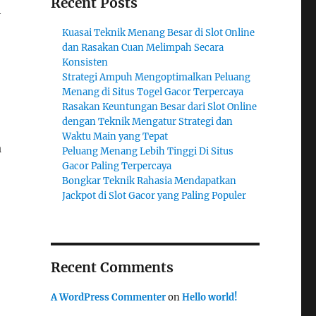
Recent Posts
h
Kuasai Teknik Menang Besar di Slot Online
dan Rasakan Cuan Melimpah Secara
Konsisten
Strategi Ampuh Mengoptimalkan Peluang
Menang di Situs Togel Gacor Terpercaya
Rasakan Keuntungan Besar dari Slot Online
dengan Teknik Mengatur Strategi dan
Waktu Main yang Tepat
a
Peluang Menang Lebih Tinggi Di Situs
Gacor Paling Terpercaya
Bongkar Teknik Rahasia Mendapatkan
Jackpot di Slot Gacor yang Paling Populer
Recent Comments
A WordPress Commenter
on
Hello world!