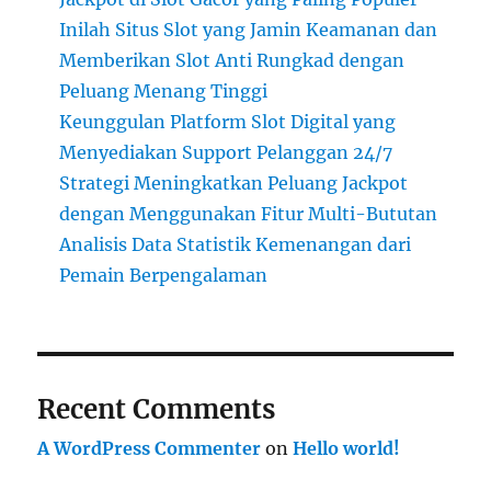
Inilah Situs Slot yang Jamin Keamanan dan
Memberikan Slot Anti Rungkad dengan
Peluang Menang Tinggi
Keunggulan Platform Slot Digital yang
Menyediakan Support Pelanggan 24/7
Strategi Meningkatkan Peluang Jackpot
dengan Menggunakan Fitur Multi-Bututan
Analisis Data Statistik Kemenangan dari
Pemain Berpengalaman
Recent Comments
A WordPress Commenter
on
Hello world!