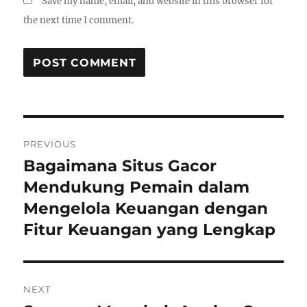
Save my name, email, and website in this browser for
the next time I comment.
Post
PREVIOUS
navigation
Bagaimana Situs Gacor
Previous
post:
Mendukung Pemain dalam
Mengelola Keuangan dengan
Fitur Keuangan yang Lengkap
NEXT