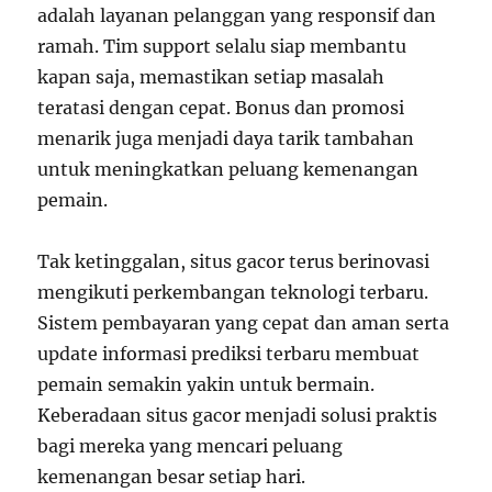
adalah layanan pelanggan yang responsif dan
ramah. Tim support selalu siap membantu
kapan saja, memastikan setiap masalah
teratasi dengan cepat. Bonus dan promosi
menarik juga menjadi daya tarik tambahan
untuk meningkatkan peluang kemenangan
pemain.
Tak ketinggalan, situs gacor terus berinovasi
mengikuti perkembangan teknologi terbaru.
Sistem pembayaran yang cepat dan aman serta
update informasi prediksi terbaru membuat
pemain semakin yakin untuk bermain.
Keberadaan situs gacor menjadi solusi praktis
bagi mereka yang mencari peluang
kemenangan besar setiap hari.