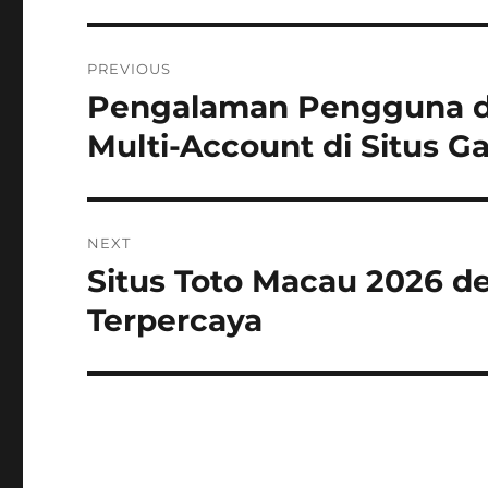
Post
PREVIOUS
navigation
Pengalaman Pengguna d
Previous
post:
Multi-Account di Situs G
NEXT
Situs Toto Macau 2026 
Next
post:
Terpercaya