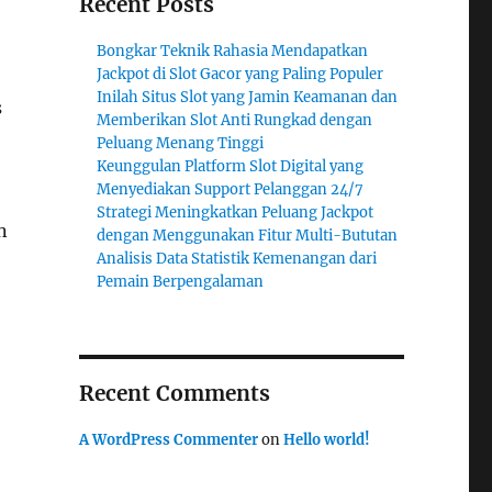
Recent Posts
Bongkar Teknik Rahasia Mendapatkan
Jackpot di Slot Gacor yang Paling Populer
Inilah Situs Slot yang Jamin Keamanan dan
s
Memberikan Slot Anti Rungkad dengan
Peluang Menang Tinggi
Keunggulan Platform Slot Digital yang
Menyediakan Support Pelanggan 24/7
Strategi Meningkatkan Peluang Jackpot
n
dengan Menggunakan Fitur Multi-Bututan
Analisis Data Statistik Kemenangan dari
Pemain Berpengalaman
Recent Comments
A WordPress Commenter
on
Hello world!