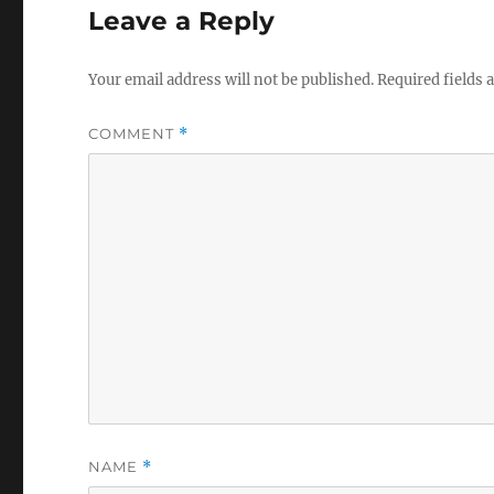
Leave a Reply
Your email address will not be published.
Required fields
COMMENT
*
NAME
*