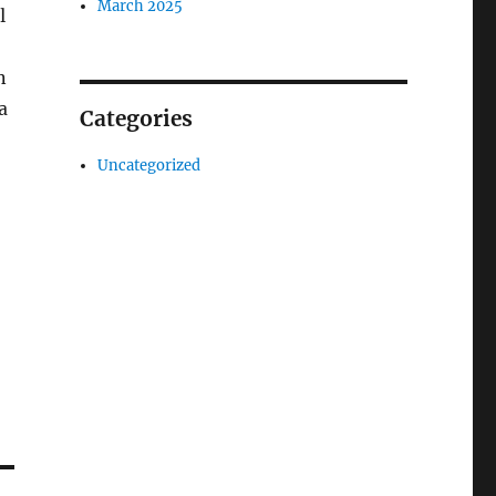
March 2025
l
n
a
Categories
Uncategorized