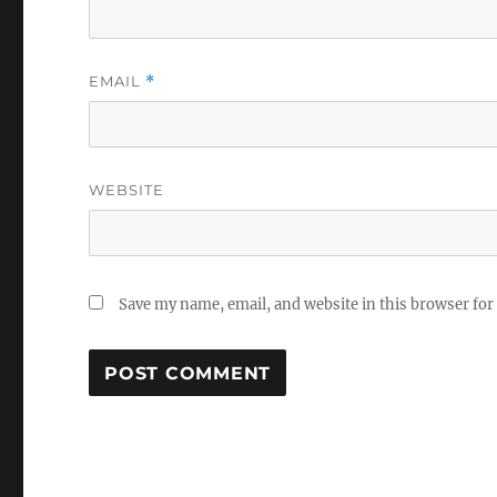
EMAIL
*
WEBSITE
Save my name, email, and website in this browser for