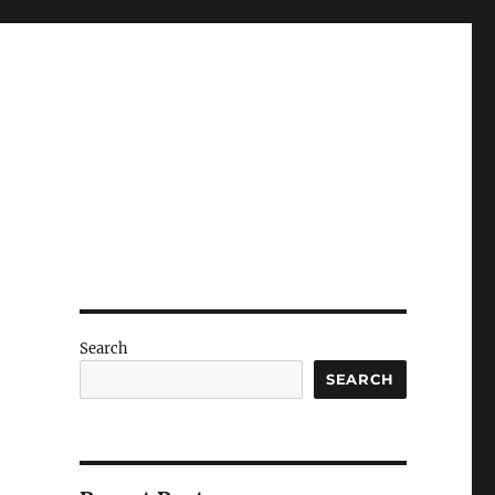
Search
SEARCH