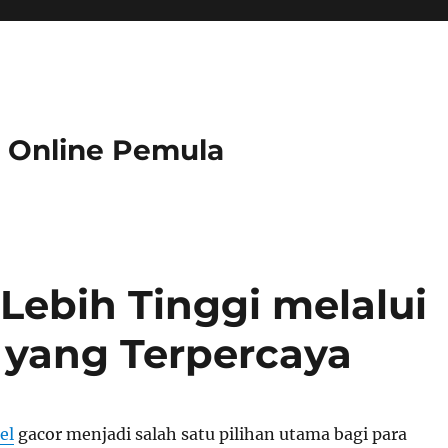
r Online Pemula
ebih Tinggi melalui
r yang Terpercaya
el
gacor menjadi salah satu pilihan utama bagi para