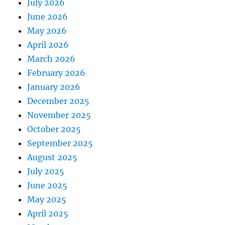
July 2026
June 2026
May 2026
April 2026
March 2026
February 2026
January 2026
December 2025
November 2025
October 2025
September 2025
August 2025
July 2025
June 2025
May 2025
April 2025