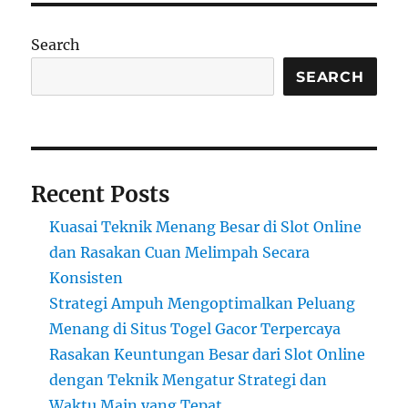
Search
SEARCH
Recent Posts
Kuasai Teknik Menang Besar di Slot Online
dan Rasakan Cuan Melimpah Secara
Konsisten
Strategi Ampuh Mengoptimalkan Peluang
Menang di Situs Togel Gacor Terpercaya
Rasakan Keuntungan Besar dari Slot Online
dengan Teknik Mengatur Strategi dan
Waktu Main yang Tepat