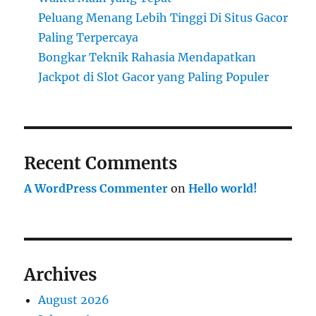
Peluang Menang Lebih Tinggi Di Situs Gacor
Paling Terpercaya
Bongkar Teknik Rahasia Mendapatkan
Jackpot di Slot Gacor yang Paling Populer
Recent Comments
A WordPress Commenter
on
Hello world!
Archives
August 2026