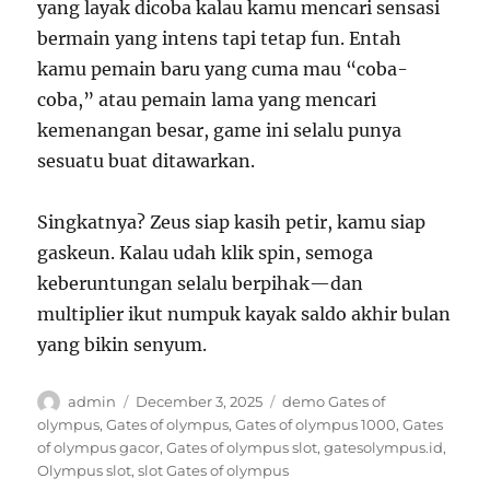
yang layak dicoba kalau kamu mencari sensasi
bermain yang intens tapi tetap fun. Entah
kamu pemain baru yang cuma mau “coba-
coba,” atau pemain lama yang mencari
kemenangan besar, game ini selalu punya
sesuatu buat ditawarkan.
Singkatnya? Zeus siap kasih petir, kamu siap
gaskeun. Kalau udah klik spin, semoga
keberuntungan selalu berpihak—dan
multiplier ikut numpuk kayak saldo akhir bulan
yang bikin senyum.
Author
Posted
Tags
admin
December 3, 2025
demo Gates of
on
olympus
,
Gates of olympus
,
Gates of olympus 1000
,
Gates
of olympus gacor
,
Gates of olympus slot
,
gatesolympus.id
,
Olympus slot
,
slot Gates of olympus