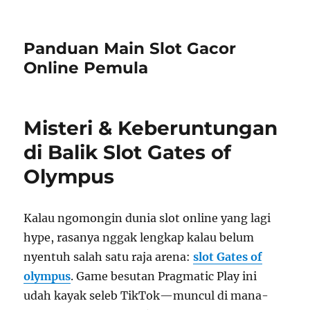
Panduan Main Slot Gacor
Online Pemula
Misteri & Keberuntungan
di Balik Slot Gates of
Olympus
Kalau ngomongin dunia slot online yang lagi
hype, rasanya nggak lengkap kalau belum
nyentuh salah satu raja arena:
slot Gates of
olympus
. Game besutan Pragmatic Play ini
udah kayak seleb TikTok—muncul di mana-