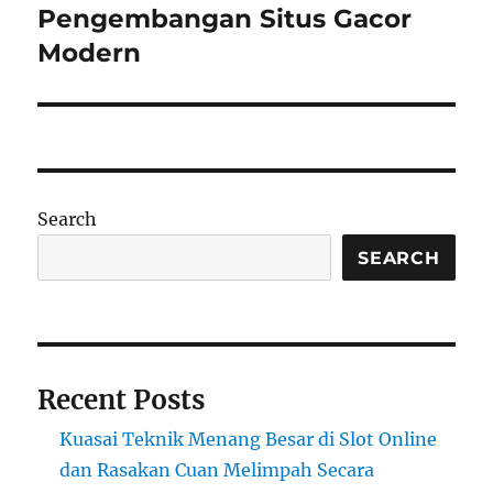
post:
Pengembangan Situs Gacor
Modern
Search
SEARCH
Recent Posts
Kuasai Teknik Menang Besar di Slot Online
dan Rasakan Cuan Melimpah Secara