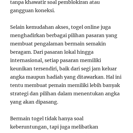
tanpa khawatir soal pemblokiran atau
gangguan koneksi.
Selain kemudahan akses, togel online juga
menghadirkan berbagai pilihan pasaran yang
membuat pengalaman bermain semakin
beragam. Dari pasaran lokal hingga
internasional, setiap pasaran memiliki
keunikan tersendiri, baik dari segi jam keluar
angka maupun hadiah yang ditawarkan. Hal ini
tentu membuat pemain memiliki lebih banyak
strategi dan pilihan dalam menentukan angka
yang akan dipasang.
Bermain togel tidak hanya soal
keberuntungan, tapi juga melibatkan