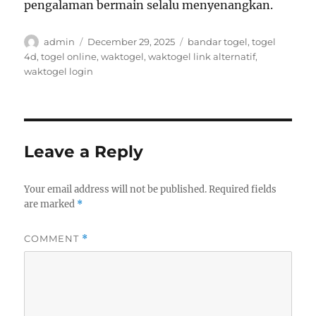
pengalaman bermain selalu menyenangkan.
Author
Posted
Tags
admin
December 29, 2025
bandar togel
,
togel
on
4d
,
togel online
,
waktogel
,
waktogel link alternatif
,
waktogel login
Leave a Reply
Your email address will not be published.
Required fields
are marked
*
COMMENT
*