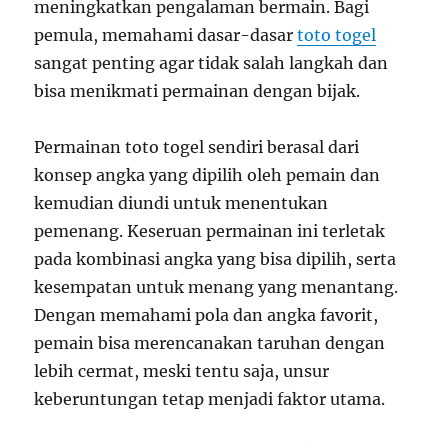
meningkatkan pengalaman bermain. Bagi
pemula, memahami dasar-dasar
toto togel
sangat penting agar tidak salah langkah dan
bisa menikmati permainan dengan bijak.
Permainan toto togel sendiri berasal dari
konsep angka yang dipilih oleh pemain dan
kemudian diundi untuk menentukan
pemenang. Keseruan permainan ini terletak
pada kombinasi angka yang bisa dipilih, serta
kesempatan untuk menang yang menantang.
Dengan memahami pola dan angka favorit,
pemain bisa merencanakan taruhan dengan
lebih cermat, meski tentu saja, unsur
keberuntungan tetap menjadi faktor utama.