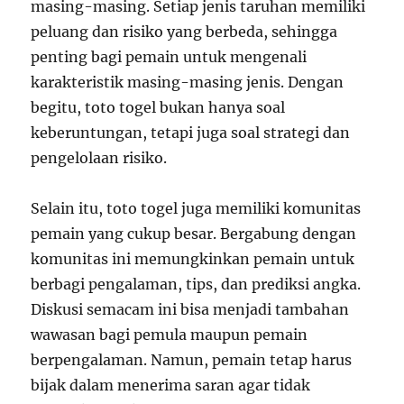
masing-masing. Setiap jenis taruhan memiliki
peluang dan risiko yang berbeda, sehingga
penting bagi pemain untuk mengenali
karakteristik masing-masing jenis. Dengan
begitu, toto togel bukan hanya soal
keberuntungan, tetapi juga soal strategi dan
pengelolaan risiko.
Selain itu, toto togel juga memiliki komunitas
pemain yang cukup besar. Bergabung dengan
komunitas ini memungkinkan pemain untuk
berbagi pengalaman, tips, dan prediksi angka.
Diskusi semacam ini bisa menjadi tambahan
wawasan bagi pemula maupun pemain
berpengalaman. Namun, pemain tetap harus
bijak dalam menerima saran agar tidak