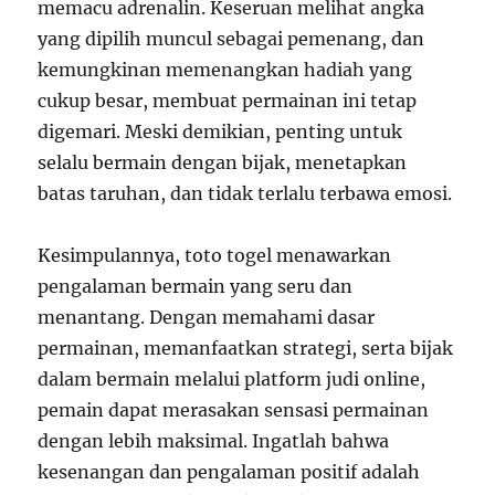
memacu adrenalin. Keseruan melihat angka
yang dipilih muncul sebagai pemenang, dan
kemungkinan memenangkan hadiah yang
cukup besar, membuat permainan ini tetap
digemari. Meski demikian, penting untuk
selalu bermain dengan bijak, menetapkan
batas taruhan, dan tidak terlalu terbawa emosi.
Kesimpulannya, toto togel menawarkan
pengalaman bermain yang seru dan
menantang. Dengan memahami dasar
permainan, memanfaatkan strategi, serta bijak
dalam bermain melalui platform judi online,
pemain dapat merasakan sensasi permainan
dengan lebih maksimal. Ingatlah bahwa
kesenangan dan pengalaman positif adalah