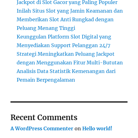
Jackpot di Slot Gacor yang Paling Populer
Inilah Situs Slot yang Jamin Keamanan dan
Memberikan Slot Anti Rungkad dengan
Peluang Menang Tinggi
Keunggulan Platform Slot Digital yang
Menyediakan Support Pelanggan 24/7
Strategi Meningkatkan Peluang Jackpot
dengan Menggunakan Fitur Multi-Bututan
Analisis Data Statistik Kemenangan dari
Pemain Berpengalaman
Recent Comments
A WordPress Commenter
on
Hello world!