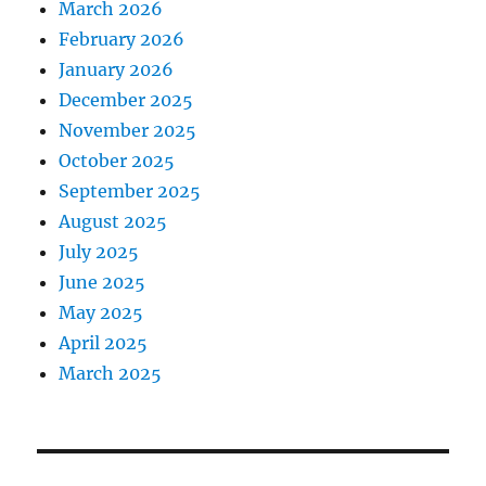
March 2026
February 2026
January 2026
December 2025
November 2025
October 2025
September 2025
August 2025
July 2025
June 2025
May 2025
April 2025
March 2025