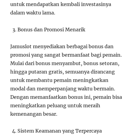
untuk mendapatkan kembali investasinya
dalam waktu lama.
Bonus dan Promosi Menarik
Jamuslot menyediakan berbagai bonus dan
promosi yang sangat bermanfaat bagi pemain.
Mulai dari bonus menyambut, bonus setoran,
hingga putaran gratis, semuanya dirancang
untuk membantu pemain meningkatkan
modal dan memperpanjang waktu bermain.
Dengan memanfaatkan bonus ini, pemain bisa
meningkatkan peluang untuk meraih
kemenangan besar.
Sistem Keamanan yang Terpercaya