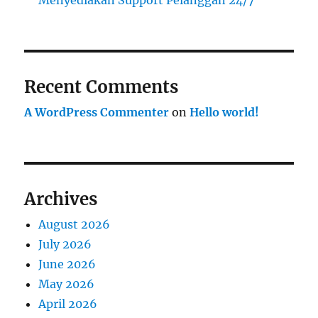
Menyediakan Support Pelanggan 24/7
Recent Comments
A WordPress Commenter
on
Hello world!
Archives
August 2026
July 2026
June 2026
May 2026
April 2026