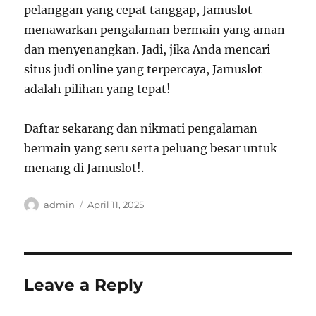
pelanggan yang cepat tanggap, Jamuslot
menawarkan pengalaman bermain yang aman
dan menyenangkan. Jadi, jika Anda mencari
situs judi online yang terpercaya, Jamuslot
adalah pilihan yang tepat!
Daftar sekarang dan nikmati pengalaman
bermain yang seru serta peluang besar untuk
menang di Jamuslot!.
Author
Posted
admin
April 11, 2025
on
Leave a Reply