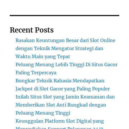
Recent Posts
Rasakan Keuntungan Besar dari Slot Online
dengan Teknik Mengatur Strategi dan
Waktu Main yang Tepat
Peluang Menang Lebih Tinggi Di Situs Gacor
Paling Terpercaya
Bongkar Teknik Rahasia Mendapatkan
Jackpot di Slot Gacor yang Paling Populer
Inilah Situs Slot yang Jamin Keamanan dan
Memberikan Slot Anti Rungkad dengan
Peluang Menang Tinggi
Keunggulan Platform Slot Digital yang