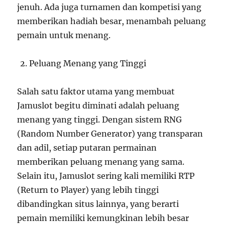
jenuh. Ada juga turnamen dan kompetisi yang
memberikan hadiah besar, menambah peluang
pemain untuk menang.
Peluang Menang yang Tinggi
Salah satu faktor utama yang membuat
Jamuslot begitu diminati adalah peluang
menang yang tinggi. Dengan sistem RNG
(Random Number Generator) yang transparan
dan adil, setiap putaran permainan
memberikan peluang menang yang sama.
Selain itu, Jamuslot sering kali memiliki RTP
(Return to Player) yang lebih tinggi
dibandingkan situs lainnya, yang berarti
pemain memiliki kemungkinan lebih besar