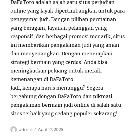
DaFaToto adalah salah satu situs perjudian
online yang layak dipertimbangkan untuk para
penggemar judi. Dengan pilihan permainan
yang beragam, layanan pelanggan yang
responsif, dan berbagai promosi menarik, situs
ini memberikan pengalaman judi yang aman
dan menyenangkan. Dengan menerapkan
strategi bermain yang cerdas, Anda bisa
meningkatkan peluang untuk meraih
kemenangan di DaFaToto.
Jadi, kenapa harus menunggu? Segera
bergabung dengan DaFaToto dan nikmati
pengalaman bermain judi online di salah satu
situs terbaik yang sedang populer sekarang!.
Author
Posted
admin
April 17, 2025
on