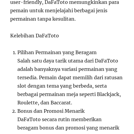
user-friendly, DaFaToto memungkinkan para
pemain untuk menjelajahi berbagai jenis
permainan tanpa kesulitan.
Kelebihan DaFaToto
Pilihan Permainan yang Beragam
Salah satu daya tarik utama dari DaFaToto
adalah banyaknya variasi permainan yang
tersedia. Pemain dapat memilih dari ratusan
slot dengan tema yang berbeda, serta
berbagai permainan meja seperti Blackjack,
Roulette, dan Baccarat.
Bonus dan Promosi Menarik
DaFaToto secara rutin memberikan
beragam bonus dan promosi yang menarik