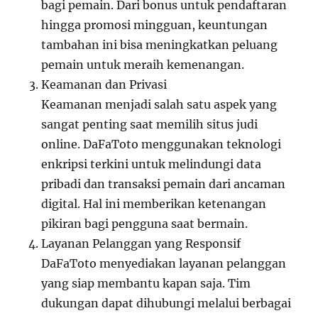
bagi pemain. Dari bonus untuk pendaftaran
hingga promosi mingguan, keuntungan
tambahan ini bisa meningkatkan peluang
pemain untuk meraih kemenangan.
Keamanan dan Privasi
Keamanan menjadi salah satu aspek yang
sangat penting saat memilih situs judi
online. DaFaToto menggunakan teknologi
enkripsi terkini untuk melindungi data
pribadi dan transaksi pemain dari ancaman
digital. Hal ini memberikan ketenangan
pikiran bagi pengguna saat bermain.
Layanan Pelanggan yang Responsif
DaFaToto menyediakan layanan pelanggan
yang siap membantu kapan saja. Tim
dukungan dapat dihubungi melalui berbagai