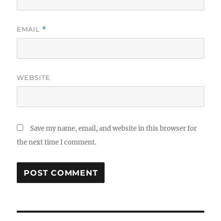
EMAIL
*
WEBSITE
Save my name, email, and website in this browser for
the next time I comment.