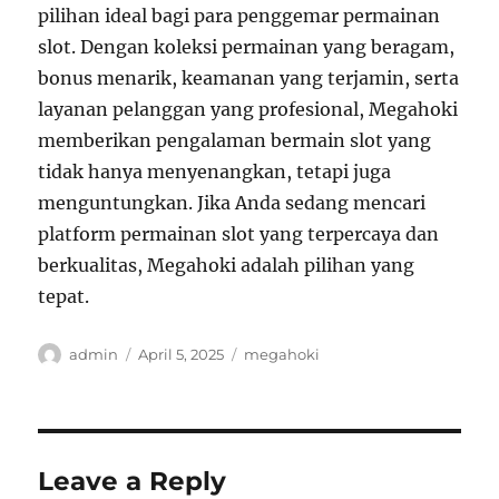
pilihan ideal bagi para penggemar permainan
slot. Dengan koleksi permainan yang beragam,
bonus menarik, keamanan yang terjamin, serta
layanan pelanggan yang profesional, Megahoki
memberikan pengalaman bermain slot yang
tidak hanya menyenangkan, tetapi juga
menguntungkan. Jika Anda sedang mencari
platform permainan slot yang terpercaya dan
berkualitas, Megahoki adalah pilihan yang
tepat.
Author
Posted
Tags
admin
April 5, 2025
megahoki
on
Leave a Reply