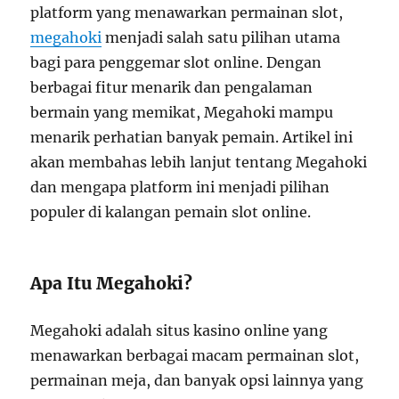
platform yang menawarkan permainan slot,
megahoki
menjadi salah satu pilihan utama
bagi para penggemar slot online. Dengan
berbagai fitur menarik dan pengalaman
bermain yang memikat, Megahoki mampu
menarik perhatian banyak pemain. Artikel ini
akan membahas lebih lanjut tentang Megahoki
dan mengapa platform ini menjadi pilihan
populer di kalangan pemain slot online.
Apa Itu Megahoki?
Megahoki adalah situs kasino online yang
menawarkan berbagai macam permainan slot,
permainan meja, dan banyak opsi lainnya yang