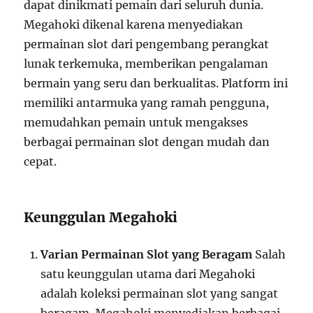
dapat dinikmati pemain dari seluruh dunia.
Megahoki dikenal karena menyediakan
permainan slot dari pengembang perangkat
lunak terkemuka, memberikan pengalaman
bermain yang seru dan berkualitas. Platform ini
memiliki antarmuka yang ramah pengguna,
memudahkan pemain untuk mengakses
berbagai permainan slot dengan mudah dan
cepat.
Keunggulan Megahoki
Varian Permainan Slot yang Beragam
Salah
satu keunggulan utama dari Megahoki
adalah koleksi permainan slot yang sangat