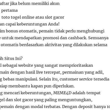
daftar jika belum memiliki akun
t pertama
 toto togel online atau slot gacor
an capai keberuntungan Anda!
aim bonus otomatis, pemain tidak perlu menghubungi
ce untuk mendapatkan promosi dan cashback. Semuanya
a otomatis berdasarkan aktivitas yang dilakukan selama
 Situs Ini?
 sebagai website yang sangat memprioritaskan
in dengan hasil live tercepat, permainan yang adil,
g bebas manipulasi. Selain itu, customer service tersedia
siap membantu kapan pun diperlukan.
ng mencari keberuntungan, MEME4D adalah tempat
gel dan slot gacor yang paling menguntungkan,
pemain dengan modal terbatas. Dengan deposit hanya 1