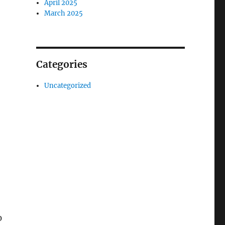
April 2025
March 2025
Categories
Uncategorized
0