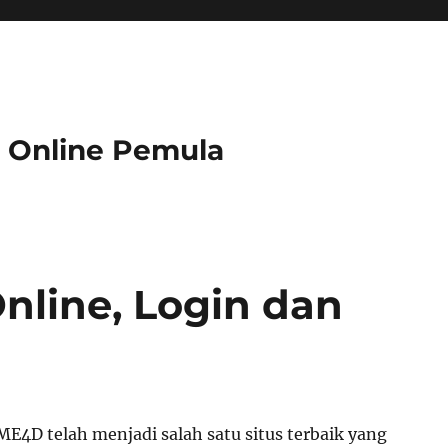
r Online Pemula
nline, Login dan
4D telah menjadi salah satu situs terbaik yang