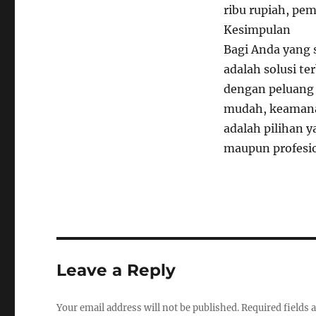
ribu rupiah, pe
Kesimpulan
Bagi Anda yang 
adalah solusi te
dengan peluang 
mudah, keamana
adalah pilihan y
maupun profesio
Leave a Reply
Your email address will not be published.
Required fields