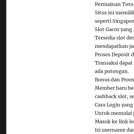
Permainan Toto
Situs ini memili
seperti Singapo
Slot Gacor yan
Tersedia slot 
mendapatkan jac
Proses Deposit 
Transaksi dapat 
ada potongan.
Bonus dan Prom
Member baru be
cashback slot, se
Cara Login yan
Untuk memulai p
Masuk ke link l
Isi username da