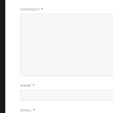
COMMENT
*
NAME
*
EMAIL
*