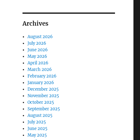
Archives
August 2026
July 2026
June 2026
May 2026
April 2026
March 2026
February 2026
January 2026
December 2025
November 2025
October 2025
September 2025
August 2025
July 2025
June 2025
May 2025