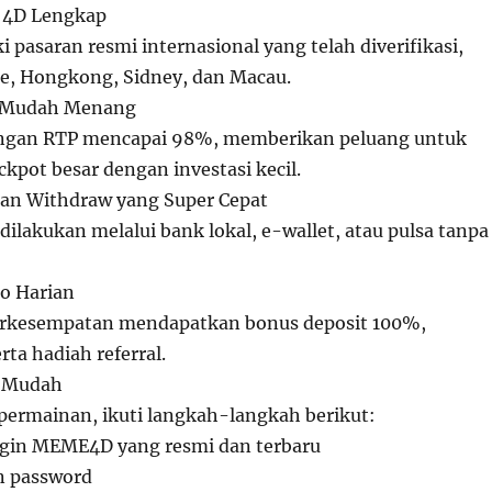
 4D Lengkap
ki pasaran resmi internasional yang telah diverifikasi,
re, Hongkong, Sidney, dan Macau.
g Mudah Menang
dengan RTP mencapai 98%, memberikan peluang untuk
kpot besar dengan investasi kecil.
dan Withdraw yang Super Cepat
dilakukan melalui bank lokal, e-wallet, atau pulsa tanpa
o Harian
rkesempatan mendapatkan bonus deposit 100%,
rta hadiah referral.
g Mudah
ermainan, ikuti langkah-langkah berikut:
ogin MEME4D yang resmi dan terbaru
n password