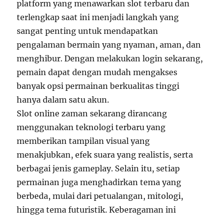
platform yang menawarkan slot terbaru dan
terlengkap saat ini menjadi langkah yang
sangat penting untuk mendapatkan
pengalaman bermain yang nyaman, aman, dan
menghibur. Dengan melakukan login sekarang,
pemain dapat dengan mudah mengakses
banyak opsi permainan berkualitas tinggi
hanya dalam satu akun.
Slot online zaman sekarang dirancang
menggunakan teknologi terbaru yang
memberikan tampilan visual yang
menakjubkan, efek suara yang realistis, serta
berbagai jenis gameplay. Selain itu, setiap
permainan juga menghadirkan tema yang
berbeda, mulai dari petualangan, mitologi,
hingga tema futuristik. Keberagaman ini