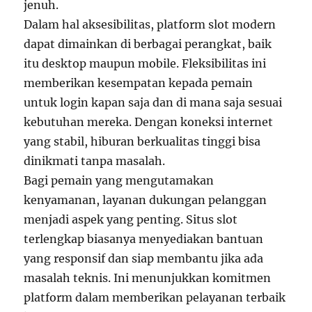
jenuh.
Dalam hal aksesibilitas, platform slot modern
dapat dimainkan di berbagai perangkat, baik
itu desktop maupun mobile. Fleksibilitas ini
memberikan kesempatan kepada pemain
untuk login kapan saja dan di mana saja sesuai
kebutuhan mereka. Dengan koneksi internet
yang stabil, hiburan berkualitas tinggi bisa
dinikmati tanpa masalah.
Bagi pemain yang mengutamakan
kenyamanan, layanan dukungan pelanggan
menjadi aspek yang penting. Situs slot
terlengkap biasanya menyediakan bantuan
yang responsif dan siap membantu jika ada
masalah teknis. Ini menunjukkan komitmen
platform dalam memberikan pelayanan terbaik