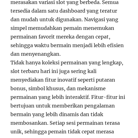
merasakan variasi slot yang berbeda. Semua
tersedia dalam satu dashboard yang teratur
dan mudah untuk digunakan. Navigasi yang
simpel memudahkan pemain menemukan
permainan favorit mereka dengan cepat,
sehingga waktu bermain menjadi lebih efisien
dan menyenangkan.
Tidak hanya koleksi permainan yang lengkap,
slot terbaru hari ini juga sering kali
menyediakan fitur inovatif seperti putaran
bonus, simbol khusus, dan mekanisme
permainan yang lebih interaktif. Fitur-fitur ini
bertujuan untuk memberikan pengalaman
bermain yang lebih dinamis dan tidak
membosankan. Setiap sesi permainan terasa
unik, sehingga pemain tidak cepat merasa