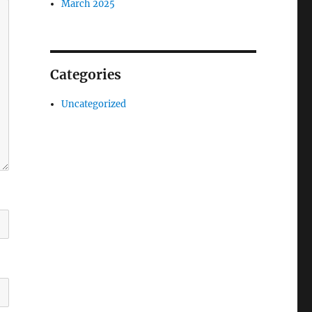
March 2025
Categories
Uncategorized