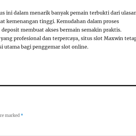
tus ini dalam menarik banyak pemain terbukti dari ulasa
gkat kemenangan tinggi. Kemudahan dalam proses
 deposit membuat akses bermain semakin praktis.
yang profesional dan terpercaya, situs slot Maxwin teta
si utama bagi penggemar slot online.
 are marked
*