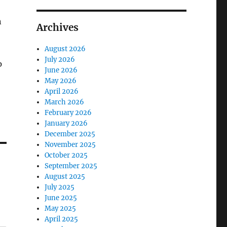
n
Archives
August 2026
July 2026
p
June 2026
May 2026
April 2026
March 2026
February 2026
January 2026
December 2025
November 2025
October 2025
September 2025
August 2025
July 2025
June 2025
May 2025
April 2025