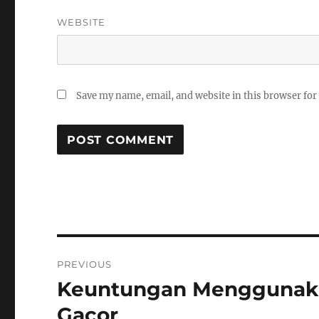
WEBSITE
Save my name, email, and website in this browser for
Post
PREVIOUS
navigation
Keuntungan Menggunakan
Previous
post:
Gacor