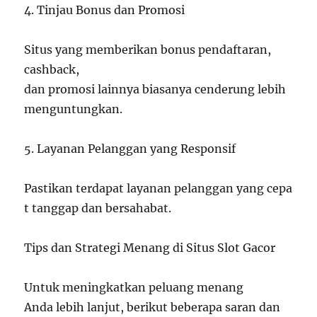
4. Tinjau Bonus dan Promosi
Situs yang memberikan bonus pendaftaran,
cashback,
dan promosi lainnya biasanya cenderung lebih
menguntungkan.
5. Layanan Pelanggan yang Responsif
Pastikan terdapat layanan pelanggan yang cepa
t tanggap dan bersahabat.
Tips dan Strategi Menang di Situs Slot Gacor
Untuk meningkatkan peluang menang
Anda lebih lanjut, berikut beberapa saran dan