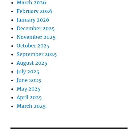
March 2026
February 2026
January 2026
December 2025
November 2025
October 2025
September 2025
August 2025
July 2025
June 2025
May 2025
April 2025
March 2025