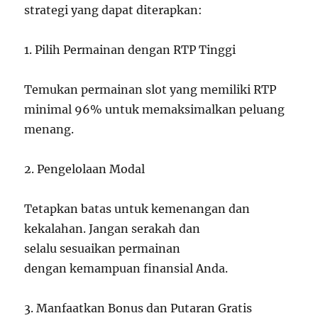
strategi yang dapat diterapkan:
1. Pilih Permainan dengan RTP Tinggi
Temukan permainan slot yang memiliki RTP
minimal 96% untuk memaksimalkan peluang
menang.
2. Pengelolaan Modal
Tetapkan batas untuk kemenangan dan
kekalahan. Jangan serakah dan
selalu sesuaikan permainan
dengan kemampuan finansial Anda.
3. Manfaatkan Bonus dan Putaran Gratis