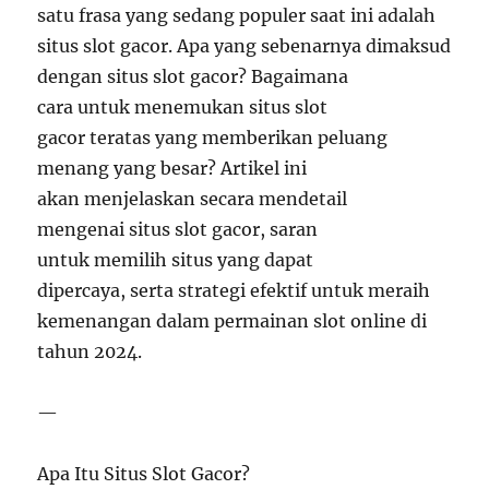
satu frasa yang sedang populer saat ini adalah
situs slot gacor. Apa yang sebenarnya dimaksud
dengan situs slot gacor? Bagaimana
cara untuk menemukan situs slot
gacor teratas yang memberikan peluang
menang yang besar? Artikel ini
akan menjelaskan secara mendetail
mengenai situs slot gacor, saran
untuk memilih situs yang dapat
dipercaya, serta strategi efektif untuk meraih
kemenangan dalam permainan slot online di
tahun 2024.
—
Apa Itu Situs Slot Gacor?