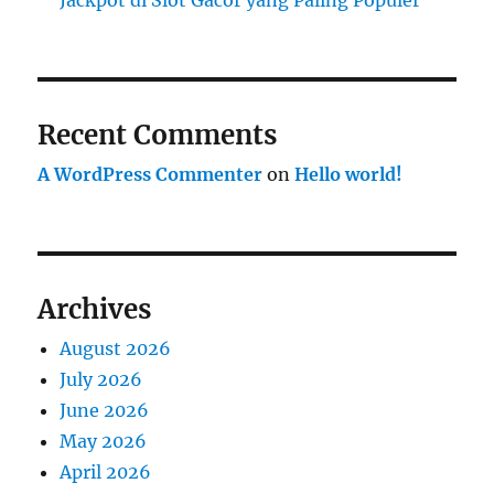
Jackpot di Slot Gacor yang Paling Populer
Recent Comments
A WordPress Commenter
on
Hello world!
Archives
August 2026
July 2026
June 2026
May 2026
April 2026