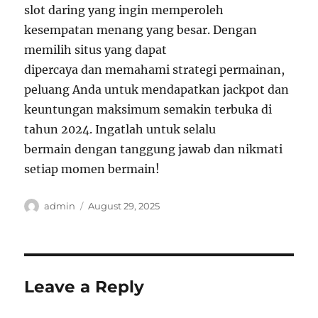
slot daring yang ingin memperoleh
kesempatan menang yang besar. Dengan
memilih situs yang dapat
dipercaya dan memahami strategi permainan,
peluang Anda untuk mendapatkan jackpot dan
keuntungan maksimum semakin terbuka di
tahun 2024. Ingatlah untuk selalu
bermain dengan tanggung jawab dan nikmati
setiap momen bermain!
Author
Posted
admin
August 29, 2025
on
Leave a Reply