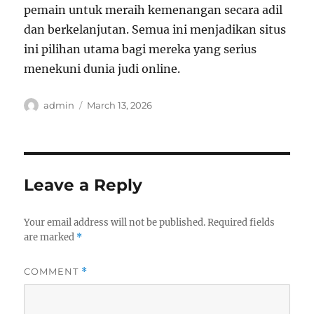
pemain untuk meraih kemenangan secara adil
dan berkelanjutan. Semua ini menjadikan situs
ini pilihan utama bagi mereka yang serius
menekuni dunia judi online.
Author
Posted
admin
March 13, 2026
on
Leave a Reply
Your email address will not be published.
Required fields
are marked
*
COMMENT
*