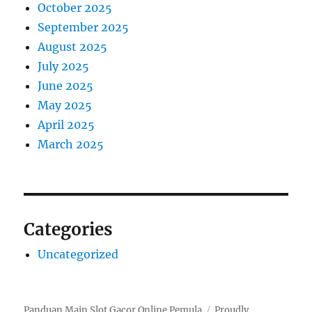
October 2025
September 2025
August 2025
July 2025
June 2025
May 2025
April 2025
March 2025
Categories
Uncategorized
Panduan Main Slot Gacor Online Pemula
Proudly