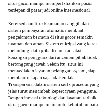
situs gacor mampu mempertahankan posisi
terdepan di pasar judi online internasional.
Ketersediaan fitur keamanan canggih dan
sistem pembayaran otomatis membuat
pengalaman bermain di situs gacor semakin
nyaman dan aman. Sistem enkripsi yang ketat
melindungi data pribadi dan transaksi
keuangan pengguna dari ancaman pihak tidak
bertanggung jawab. Selain itu, situs ini
menyediakan layanan pelanggan 24 jam, siap
membantu kapan saja ada kendala.
Transparansi dalam sistem serta prosedur yang
jelas turut menambah kepercayaan pengguna.
Dengan inovasi teknologi dan layanan terbaik,
situs gacor mampu memenuhi kebutuhan para