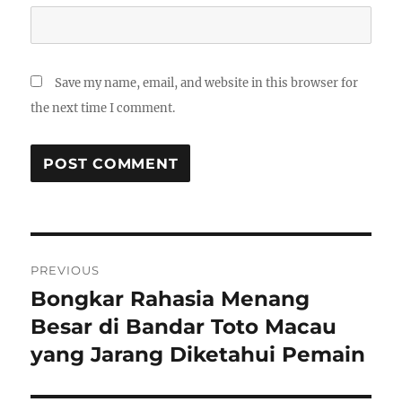
Save my name, email, and website in this browser for
the next time I comment.
Post
PREVIOUS
navigation
Bongkar Rahasia Menang
Previous
post:
Besar di Bandar Toto Macau
yang Jarang Diketahui Pemain