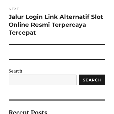
NEXT
Jalur Login Link Alternatif Slot
Next
post:
Online Resmi Terpercaya
Tercepat
Search
SEARCH
Recent Posts