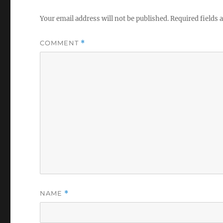
Your email address will not be published.
Required fields
COMMENT
*
NAME
*