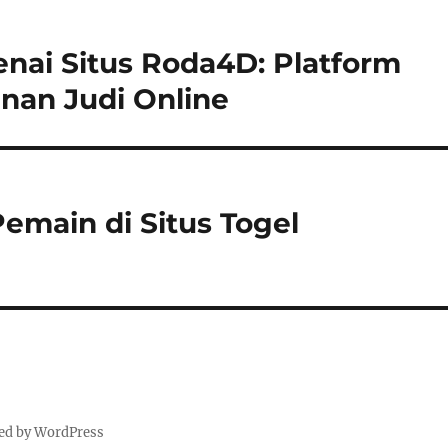
ai Situs Roda4D: Platform
nan Judi Online
emain di Situs Togel
ed by WordPress