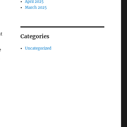
April 2025
March 2025
at
Categories
Uncategorized
e
t