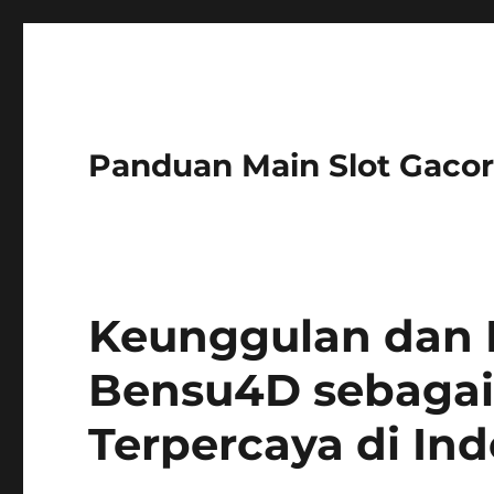
Panduan Main Slot Gaco
Keunggulan dan F
Bensu4D sebagai 
Terpercaya di In