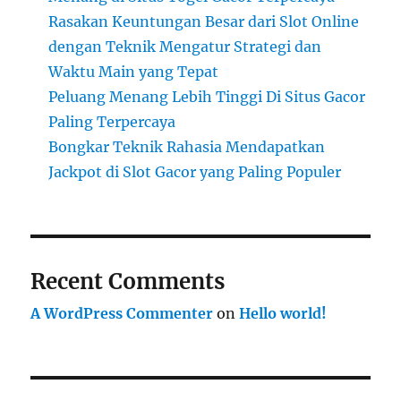
Rasakan Keuntungan Besar dari Slot Online
dengan Teknik Mengatur Strategi dan
Waktu Main yang Tepat
Peluang Menang Lebih Tinggi Di Situs Gacor
Paling Terpercaya
Bongkar Teknik Rahasia Mendapatkan
Jackpot di Slot Gacor yang Paling Populer
Recent Comments
A WordPress Commenter
on
Hello world!