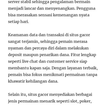
server stabil sehingga pengalaman bermain
menjadi lancar dan menyenangkan. Pengguna
bisa merasakan sensasi kemenangan nyata
setiap hari.
Keamanan data dan transaksi di situs gacor
sangat terjamin, sehingga pemain merasa
nyaman dan percaya diri dalam melakukan
deposit maupun penarikan dana. Fitur lengkap
seperti live chat dan customer service siap
membantu kapan saja. Dengan layanan terbaik,
pemain bisa fokus menikmati permainan tanpa
khawatir kehilangan dana.
Selain itu, situs gacor menyediakan berbagai
jenis permainan menarik seperti slot, poker,