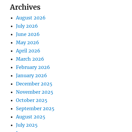
Archives
August 2026
July 2026
June 2026
May 2026
April 2026
March 2026
February 2026
January 2026
December 2025
November 2025
October 2025
September 2025
August 2025
July 2025