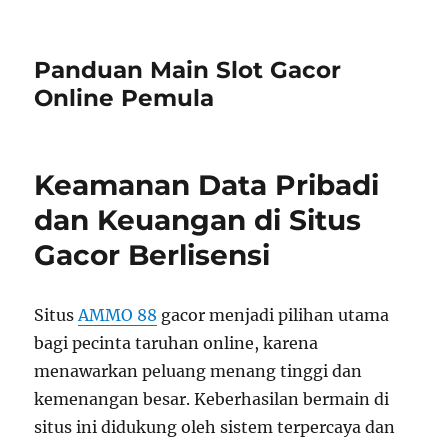
Panduan Main Slot Gacor
Online Pemula
Keamanan Data Pribadi
dan Keuangan di Situs
Gacor Berlisensi
Situs
AMMO 88
gacor menjadi pilihan utama
bagi pecinta taruhan online, karena
menawarkan peluang menang tinggi dan
kemenangan besar. Keberhasilan bermain di
situs ini didukung oleh sistem terpercaya dan