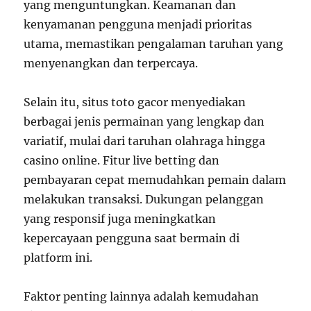
yang menguntungkan. Keamanan dan
kenyamanan pengguna menjadi prioritas
utama, memastikan pengalaman taruhan yang
menyenangkan dan terpercaya.
Selain itu, situs toto gacor menyediakan
berbagai jenis permainan yang lengkap dan
variatif, mulai dari taruhan olahraga hingga
casino online. Fitur live betting dan
pembayaran cepat memudahkan pemain dalam
melakukan transaksi. Dukungan pelanggan
yang responsif juga meningkatkan
kepercayaan pengguna saat bermain di
platform ini.
Faktor penting lainnya adalah kemudahan