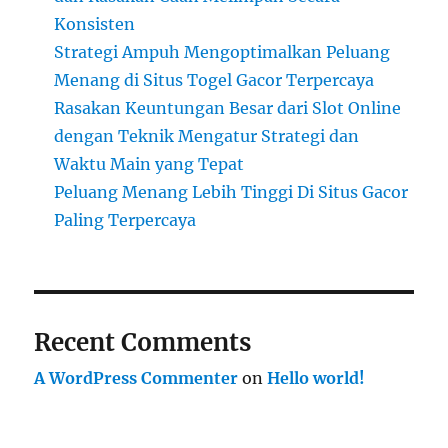
Konsisten
Strategi Ampuh Mengoptimalkan Peluang
Menang di Situs Togel Gacor Terpercaya
Rasakan Keuntungan Besar dari Slot Online
dengan Teknik Mengatur Strategi dan
Waktu Main yang Tepat
Peluang Menang Lebih Tinggi Di Situs Gacor
Paling Terpercaya
Recent Comments
A WordPress Commenter
on
Hello world!