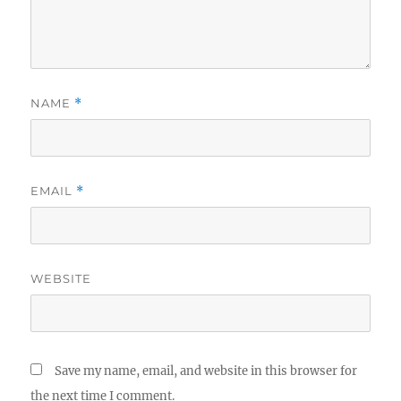
NAME
*
EMAIL
*
WEBSITE
Save my name, email, and website in this browser for
the next time I comment.