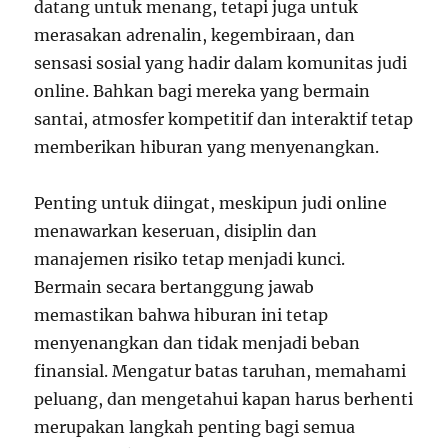
datang untuk menang, tetapi juga untuk
merasakan adrenalin, kegembiraan, dan
sensasi sosial yang hadir dalam komunitas judi
online. Bahkan bagi mereka yang bermain
santai, atmosfer kompetitif dan interaktif tetap
memberikan hiburan yang menyenangkan.
Penting untuk diingat, meskipun judi online
menawarkan keseruan, disiplin dan
manajemen risiko tetap menjadi kunci.
Bermain secara bertanggung jawab
memastikan bahwa hiburan ini tetap
menyenangkan dan tidak menjadi beban
finansial. Mengatur batas taruhan, memahami
peluang, dan mengetahui kapan harus berhenti
merupakan langkah penting bagi semua