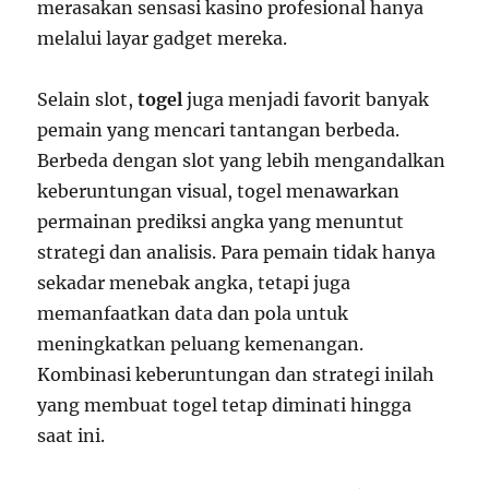
merasakan sensasi kasino profesional hanya
melalui layar gadget mereka.
Selain slot,
togel
juga menjadi favorit banyak
pemain yang mencari tantangan berbeda.
Berbeda dengan slot yang lebih mengandalkan
keberuntungan visual, togel menawarkan
permainan prediksi angka yang menuntut
strategi dan analisis. Para pemain tidak hanya
sekadar menebak angka, tetapi juga
memanfaatkan data dan pola untuk
meningkatkan peluang kemenangan.
Kombinasi keberuntungan dan strategi inilah
yang membuat togel tetap diminati hingga
saat ini.