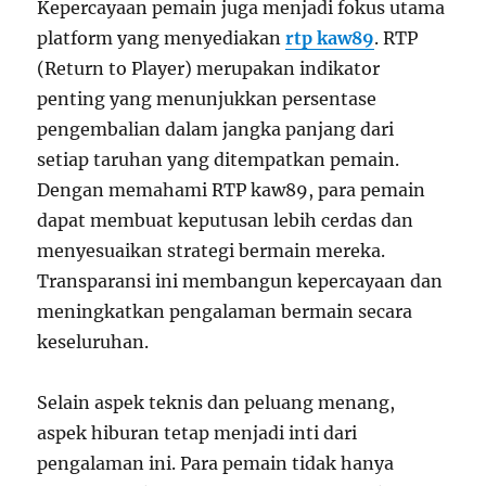
Kepercayaan pemain juga menjadi fokus utama
platform yang menyediakan
rtp kaw89
. RTP
(Return to Player) merupakan indikator
penting yang menunjukkan persentase
pengembalian dalam jangka panjang dari
setiap taruhan yang ditempatkan pemain.
Dengan memahami RTP kaw89, para pemain
dapat membuat keputusan lebih cerdas dan
menyesuaikan strategi bermain mereka.
Transparansi ini membangun kepercayaan dan
meningkatkan pengalaman bermain secara
keseluruhan.
Selain aspek teknis dan peluang menang,
aspek hiburan tetap menjadi inti dari
pengalaman ini. Para pemain tidak hanya