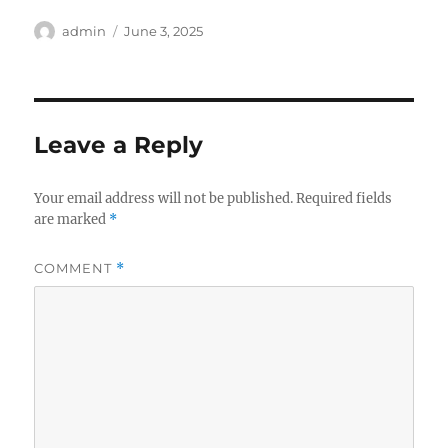
Author
Posted
admin
June 3, 2025
on
Leave a Reply
Your email address will not be published.
Required fields
are marked
*
COMMENT
*