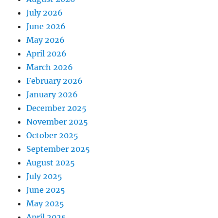
July 2026
June 2026
May 2026
April 2026
March 2026
February 2026
January 2026
December 2025
November 2025
October 2025
September 2025
August 2025
July 2025
June 2025
May 2025
April 2025