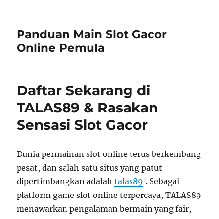
Panduan Main Slot Gacor
Online Pemula
Daftar Sekarang di
TALAS89 & Rasakan
Sensasi Slot Gacor
Dunia permainan slot online terus berkembang
pesat, dan salah satu situs yang patut
dipertimbangkan adalah
talas89
. Sebagai
platform game slot online terpercaya, TALAS89
menawarkan pengalaman bermain yang fair,