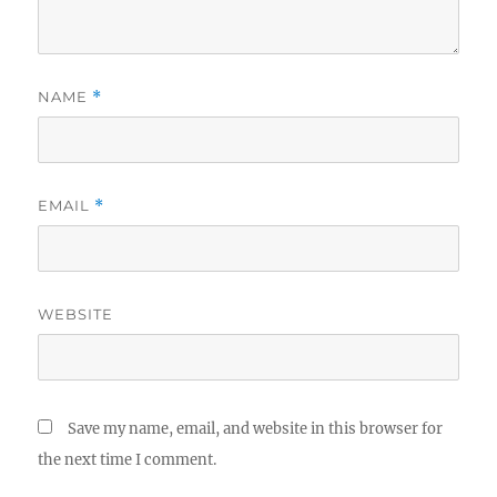
NAME
*
EMAIL
*
WEBSITE
Save my name, email, and website in this browser for
the next time I comment.