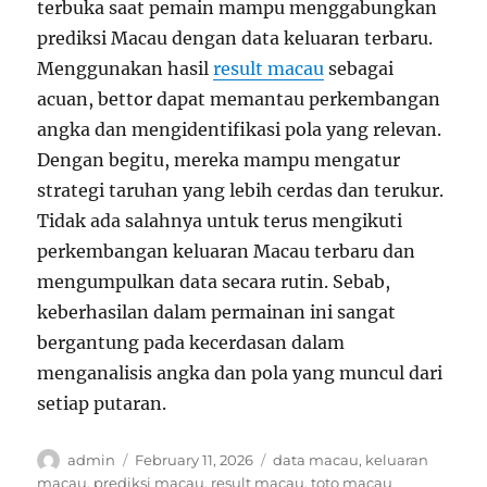
terbuka saat pemain mampu menggabungkan
prediksi Macau dengan data keluaran terbaru.
Menggunakan hasil
result macau
sebagai
acuan, bettor dapat memantau perkembangan
angka dan mengidentifikasi pola yang relevan.
Dengan begitu, mereka mampu mengatur
strategi taruhan yang lebih cerdas dan terukur.
Tidak ada salahnya untuk terus mengikuti
perkembangan keluaran Macau terbaru dan
mengumpulkan data secara rutin. Sebab,
keberhasilan dalam permainan ini sangat
bergantung pada kecerdasan dalam
menganalisis angka dan pola yang muncul dari
setiap putaran.
Author
Posted
Tags
admin
February 11, 2026
data macau
,
keluaran
on
macau
,
prediksi macau
,
result macau
,
toto macau