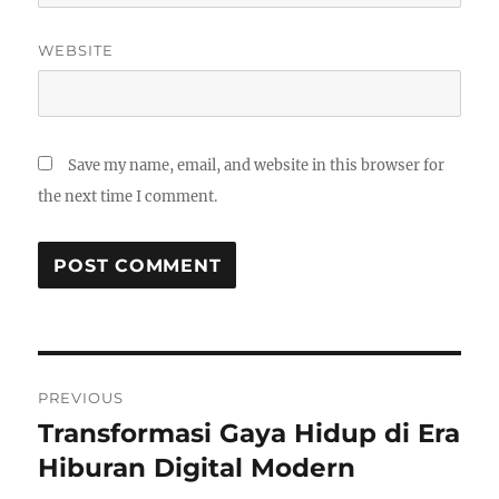
WEBSITE
Save my name, email, and website in this browser for
the next time I comment.
Post
PREVIOUS
navigation
Transformasi Gaya Hidup di Era
Previous
post:
Hiburan Digital Modern