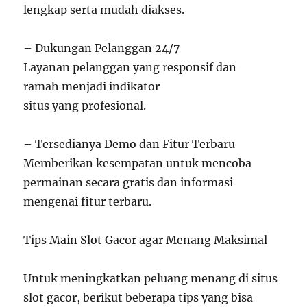
lengkap serta mudah diakses.
– Dukungan Pelanggan 24/7
Layanan pelanggan yang responsif dan
ramah menjadi indikator
situs yang profesional.
– Tersedianya Demo dan Fitur Terbaru
Memberikan kesempatan untuk mencoba
permainan secara gratis dan informasi
mengenai fitur terbaru.
Tips Main Slot Gacor agar Menang Maksimal
Untuk meningkatkan peluang menang di situs
slot gacor, berikut beberapa tips yang bisa