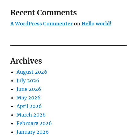
Recent Comments
A WordPress Commenter
on
Hello world!
Archives
August 2026
July 2026
June 2026
May 2026
April 2026
March 2026
February 2026
January 2026