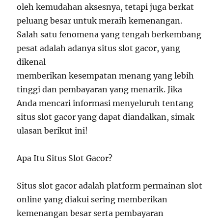
oleh kemudahan aksesnya, tetapi juga berkat
peluang besar untuk meraih kemenangan.
Salah satu fenomena yang tengah berkembang
pesat adalah adanya situs slot gacor, yang
dikenal
memberikan kesempatan menang yang lebih
tinggi dan pembayaran yang menarik. Jika
Anda mencari informasi menyeluruh tentang
situs slot gacor yang dapat diandalkan, simak
ulasan berikut ini!
Apa Itu Situs Slot Gacor?
Situs slot gacor adalah platform permainan slot
online yang diakui sering memberikan
kemenangan besar serta pembayaran