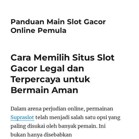
Panduan Main Slot Gacor
Online Pemula
Cara Memilih Situs Slot
Gacor Legal dan
Terpercaya untuk
Bermain Aman
Dalam arena perjudian online, permainan
Supraslot
telah menjadi salah satu opsi yang
paling disukai oleh banyak pemain. Ini
bukan hanya disebabkan