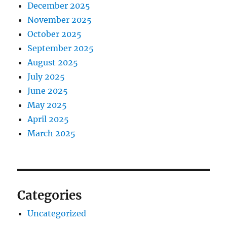
December 2025
November 2025
October 2025
September 2025
August 2025
July 2025
June 2025
May 2025
April 2025
March 2025
Categories
Uncategorized