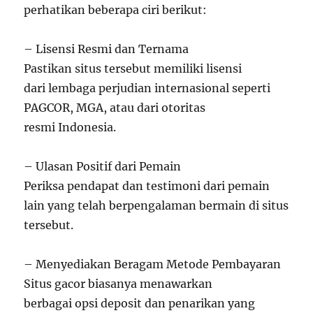
perhatikan beberapa ciri berikut:
– Lisensi Resmi dan Ternama
Pastikan situs tersebut memiliki lisensi
dari lembaga perjudian internasional seperti
PAGCOR, MGA, atau dari otoritas
resmi Indonesia.
– Ulasan Positif dari Pemain
Periksa pendapat dan testimoni dari pemain
lain yang telah berpengalaman bermain di situs
tersebut.
– Menyediakan Beragam Metode Pembayaran
Situs gacor biasanya menawarkan
berbagai opsi deposit dan penarikan yang