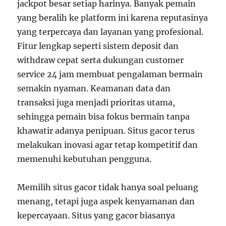
jackpot besar setiap harinya. Banyak pemain
yang beralih ke platform ini karena reputasinya
yang terpercaya dan layanan yang profesional.
Fitur lengkap seperti sistem deposit dan
withdraw cepat serta dukungan customer
service 24 jam membuat pengalaman bermain
semakin nyaman. Keamanan data dan
transaksi juga menjadi prioritas utama,
sehingga pemain bisa fokus bermain tanpa
khawatir adanya penipuan. Situs gacor terus
melakukan inovasi agar tetap kompetitif dan
memenuhi kebutuhan pengguna.
Memilih situs gacor tidak hanya soal peluang
menang, tetapi juga aspek kenyamanan dan
kepercayaan. Situs yang gacor biasanya