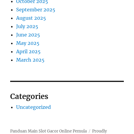
October 2025
September 2025
August 2025
July 2025
June 2025
May 2025
April 2025
March 2025
Categories
Uncategorized
Panduan Main Slot Gacor Online Pemula
Proudly