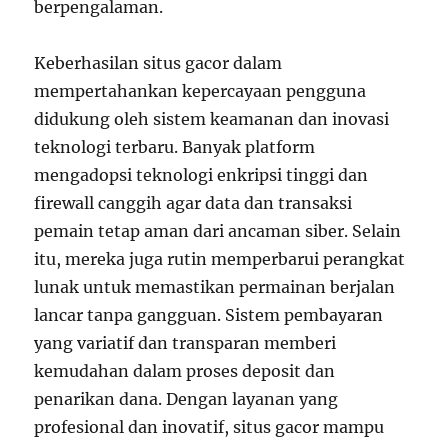
berpengalaman.
Keberhasilan situs gacor dalam
mempertahankan kepercayaan pengguna
didukung oleh sistem keamanan dan inovasi
teknologi terbaru. Banyak platform
mengadopsi teknologi enkripsi tinggi dan
firewall canggih agar data dan transaksi
pemain tetap aman dari ancaman siber. Selain
itu, mereka juga rutin memperbarui perangkat
lunak untuk memastikan permainan berjalan
lancar tanpa gangguan. Sistem pembayaran
yang variatif dan transparan memberi
kemudahan dalam proses deposit dan
penarikan dana. Dengan layanan yang
profesional dan inovatif, situs gacor mampu