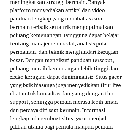
meningkatkan strategi bermain. Banyak
platform menyediakan artikel dan video
panduan lengkap yang membahas cara
bermain terbaik serta trik mengoptimalkan
peluang kemenangan. Pengguna dapat belajar
tentang manajemen modal, analisis pola
permainan, dan teknik menghindari kerugian
besar. Dengan mengikuti panduan tersebut,
peluang meraih kemenangan lebih tinggi dan
risiko kerugian dapat diminimalisir. Situs gacor
yang baik biasanya juga menyediakan fitur live
chat untuk konsultasi langsung dengan tim
support, sehingga pemain merasa lebih aman
dan percaya diri saat bermain. Informasi
lengkap ini membuat situs gacor menjadi
pilihan utama bagi pemula maupun pemain