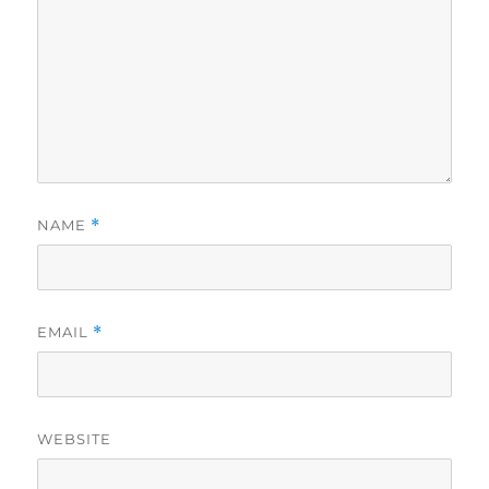
NAME
*
EMAIL
*
WEBSITE